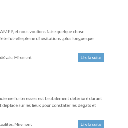
n AMPP, et nous voulions faire quelque chose
ête fut-elle pleine d’hésitations , plus longue que
diévale
,
Miremont
Lire la suite
ancienne forteresse s’est brutalement détérioré durant
 déplacé sur les lieux pour constater les dégâts et
ualités
,
Miremont
Lire la suite