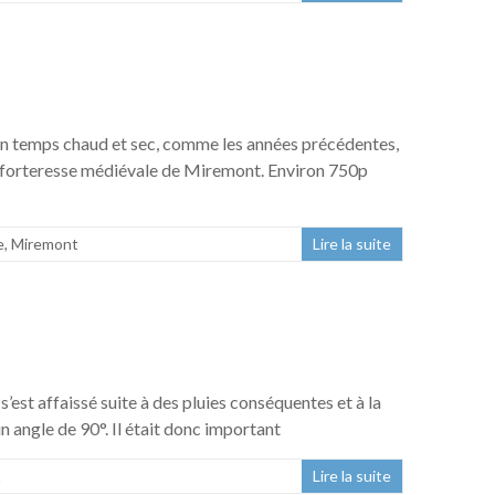
r un temps chaud et sec, comme les années précédentes,
e la forteresse médiévale de Miremont. Environ 750p
e
,
Miremont
Lire la suite
’est affaissé suite à des pluies conséquentes et à la
 un angle de 90°. Il était donc important
t
Lire la suite