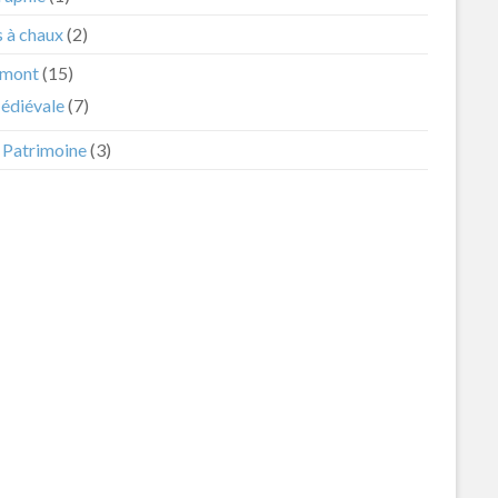
s à chaux
(2)
mont
(15)
édiévale
(7)
t Patrimoine
(3)