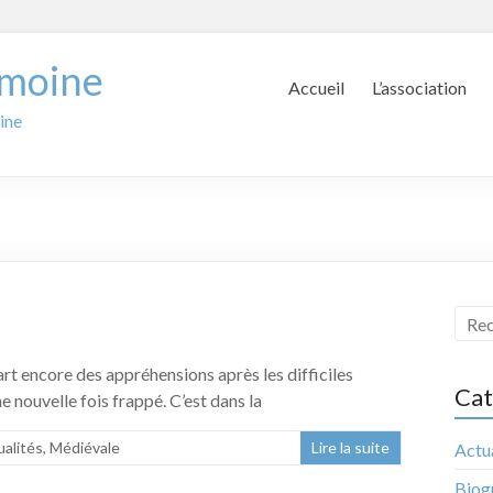
imoine
Accueil
L’association
ine
épart encore des appréhensions après les difficiles
Cat
nouvelle fois frappé. C’est dans la
alités
,
Médiévale
Lire la suite
Actua
Biog