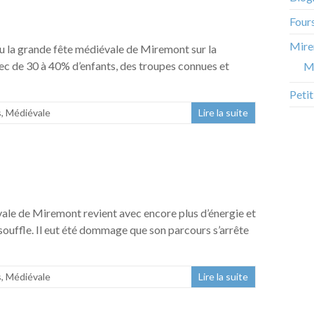
Four
Mire
u la grande fête médiévale de Miremont sur la
c de 30 à 40% d’enfants, des troupes connues et
M
Peti
s
,
Médiévale
Lire la suite
vale de Miremont revient avec encore plus d’énergie et
 souffle. Il eut été dommage que son parcours s’arrête
s
,
Médiévale
Lire la suite