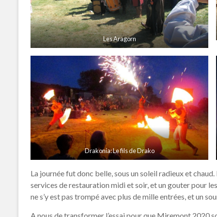
Les Aragorn
Drakonia: Le fils de Drako
La journée fut donc belle, sous un soleil radieux et chaud.
services de restauration midi et soir, et un gouter pour les
ne s’y est pas trompé avec plus de mille entrées, et un sour
A nous de transformer l’essai pour que Miremont 2020 soi