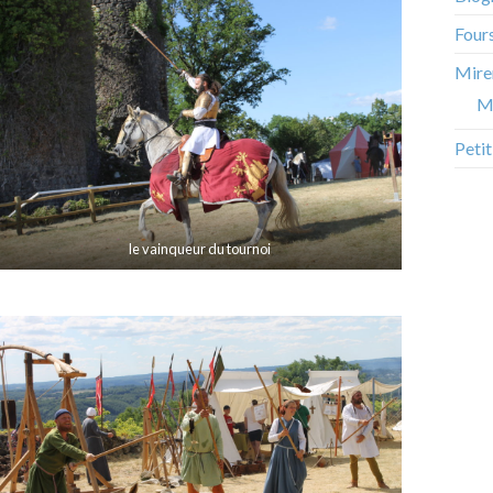
Four
Mire
M
Peti
le vainqueur du tournoi