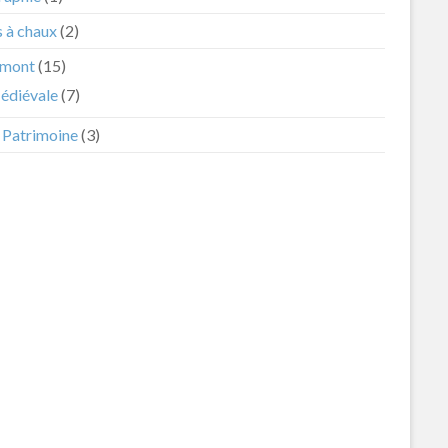
s à chaux
(2)
mont
(15)
édiévale
(7)
t Patrimoine
(3)