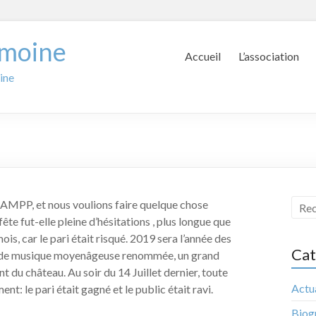
imoine
Accueil
L’association
ine
n AMPP, et nous voulions faire quelque chose
ête fut-elle pleine d’hésitations , plus longue que
is, car le pari était risqué. 2019 sera l’année des
Cat
n de musique moyenâgeuse renommée, un grand
 du château. Au soir du 14 Juillet dernier, toute
Actua
t: le pari était gagné et le public était ravi.
Biog