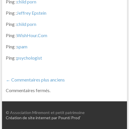
de
Ping :
child porn
commentaire
Ping :
Jeffrey Epstein
Ping :
child porn
Ping :
WishHour.Com
Ping :
spam
Ping :
psychologist
Navigation
← Commentaires plus anciens
de
Commentaires fermés.
commentaire
© Association Miremont et petit patrimoine
Création de site internet par Pounti Prod'