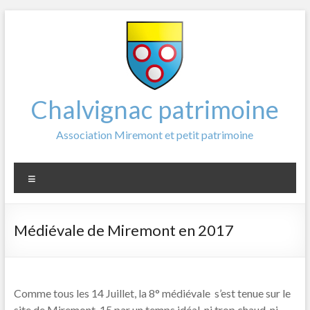
Aller
au
contenu
Chalvignac patrimoine
Association Miremont et petit patrimoine
Menu
Médiévale de Miremont en 2017
Comme tous les 14 Juillet, la 8° médiévale s’est tenue sur le
site de Miremont-15 par un temps idéal, ni trop chaud, ni