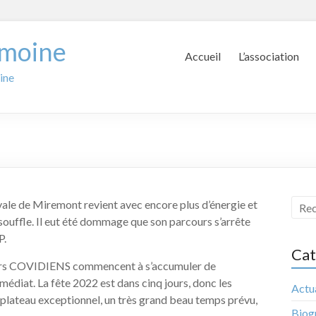
imoine
Accueil
L’association
ine
vale de Miremont revient avec encore plus d’énergie et
 souffle. Il eut été dommage que son parcours s’arrête
P.
Cat
 noirs COVIDIENS commencent à s’accumuler de
médiat. La fête 2022 est dans cinq jours, donc les
Actua
n plateau exceptionnel, un très grand beau temps prévu,
Biog