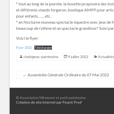
* tout au long de la journée, la buvette proposera des bo
et différents stands forgeron, boutique AMPP pour artic
pour enfants, ….. etc.
* en Nocturne nouveau spectacle équestre avec jeux de fe
beaucoup de rythme et un spectacle grandiose.* Suivi par
Voici le flyer:
Flyer-2022
Télécharger
chalvignac-patrimoine
9 juillet 2022
Actualité
←
Assemblée Générale Ordinaire du 07 Mai 2022
© Association Miremont et petit patrimoine
Création de site internet par Pounti Prod'