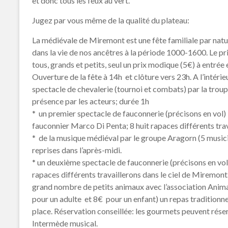
et donc tous les feux au vert.
Jugez par vous même de la qualité du plateau:
La médiévale de Miremont est une fête familiale par natu
dans la vie de nos ancêtres à la période 1000-1600. Le pri
tous, grands et petits, seul un prix modique (5€) à entrée 
Ouverture de la fête à 14h et clôture vers 23h. A l’intérie
spectacle de chevalerie (tournoi et combats) par la trou
présence par les acteurs; durée 1h
* un premier spectacle de fauconnerie (précisons en vol) 
fauconnier Marco Di Penta; 8 huit rapaces différents trav
* de la musique médiéval par le groupe Aragorn (5 musici
reprises dans l’après-midi.
* un deuxième spectacle de fauconnerie (précisons en vol
rapaces différents travaillerons dans le ciel de Miremon
grand nombre de petits animaux avec l’association Anim
pour un adulte et 8€ pour un enfant) un repas traditionne
place. Réservation conseillée: les gourmets peuvent ré
Intermède musical.