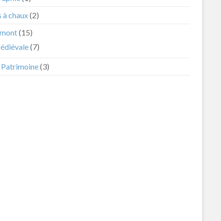
s à chaux
(2)
mont
(15)
édiévale
(7)
t Patrimoine
(3)