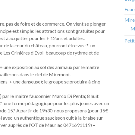
Four
Mire
re, pas de foire et de commerce. On vient se plonger
M
ncipe est simple: les attractions sont gratuites pour
est à acquitter pour les + 12ans et adultes.
Peti
ur de la cour du château, pourront être vus :* un
pe Les Crinières d’Evol; beaucoup de rythme et de
+ une exposition au sol des animaux par le maitre
aillerons dans le ciel de Miremont.
ens + une danseuse); le groupe se produira à cinq
) par le maitre fauconnier Marco Di Penta; 8 huit
t.* une ferme pédagogique pour les plus jeunes avec un
ado 15.* A partir de 19h30, nous proposons (pour 15€
l avec un authentique saucisson cuit à la braise sur
server auprès de l’OT de Mauriac 0471691119) –