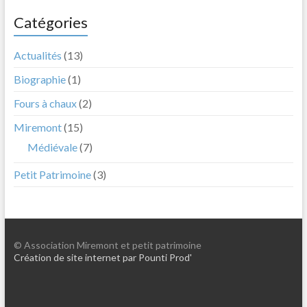
Catégories
Actualités
(13)
Biographie
(1)
Fours à chaux
(2)
Miremont
(15)
Médiévale
(7)
Petit Patrimoine
(3)
© Association Miremont et petit patrimoine
Création de site internet par Pounti Prod'