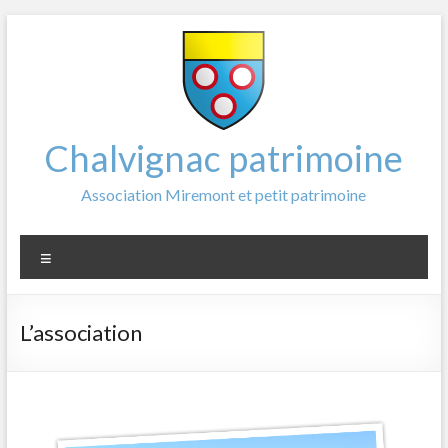
Aller
au
contenu
Chalvignac patrimoine
Association Miremont et petit patrimoine
Menu
L’association