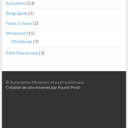
Actualités
(13)
Biographie
(1)
Fours à chaux
(2)
Miremont
(15)
Médiévale
(7)
Petit Patrimoine
(3)
© Association Miremont et petit patrimoine
Création de site internet par Pounti Prod'